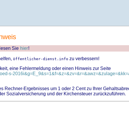
nweis
 lesen Sie
hier
!
helfen,
zu verbessern!
öffentlicher-dienst.info
keit, eine Fehlermeldung oder einen Hinweis zur Seite
d=tvoed-s-2016i&g=E_9&s=1&f=&z=&zv=&r=&awz=&zulage=&kk=&
 Rechner-Ergebnisses um 1 oder 2 Cent zu Ihrer Gehaltsabre
er Sozialversicherung und der Kirchensteuer zurückzuführen.