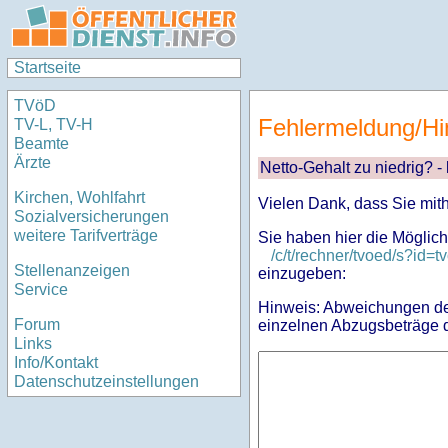
Startseite
TVöD
Fehlermeldung/Hi
TV-L, TV-H
Beamte
Ärzte
Netto-Gehalt zu niedrig? -
Kirchen, Wohlfahrt
Vielen Dank, dass Sie mit
Sozialversicherungen
weitere Tarifverträge
Sie haben hier die Möglich
/c/t/rechner/tvoed/s?i
Stellenanzeigen
einzugeben:
Service
Hinweis: Abweichungen des
Forum
einzelnen Abzugsbeträge d
Links
Info/Kontakt
Datenschutzeinstellungen