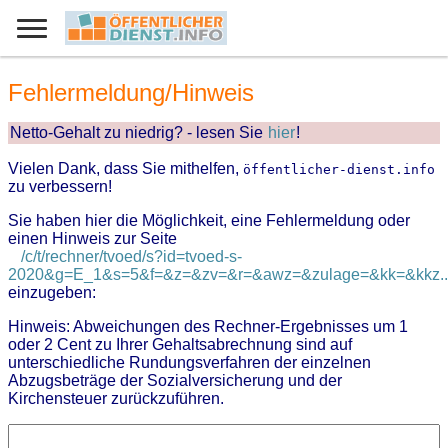
Fehlermeldung/Hinweis
Netto-Gehalt zu niedrig? - lesen Sie
hier
!
Vielen Dank, dass Sie mithelfen,
öffentlicher-dienst.info
zu verbessern!
Sie haben hier die Möglichkeit, eine Fehlermeldung oder
einen Hinweis zur Seite
/c/t/rechner/tvoed/s?id=tvoed-s-
2020&g=E_1&s=5&f=&z=&zv=&r=&awz=&zulage=&kk=&kkz..
einzugeben:
Hinweis: Abweichungen des Rechner-Ergebnisses um 1
oder 2 Cent zu Ihrer Gehaltsabrechnung sind auf
unterschiedliche Rundungsverfahren der einzelnen
Abzugsbeträge der Sozialversicherung und der
Kirchensteuer zurückzuführen.