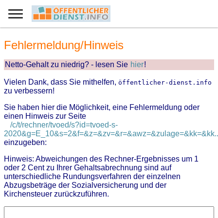
Fehlermeldung/Hinweis
Netto-Gehalt zu niedrig? - lesen Sie
hier
!
Vielen Dank, dass Sie mithelfen,
öffentlicher-dienst.info
zu verbessern!
Sie haben hier die Möglichkeit, eine Fehlermeldung oder
einen Hinweis zur Seite
/c/t/rechner/tvoed/s?id=tvoed-s-
2020&g=E_10&s=2&f=&z=&zv=&r=&awz=&zulage=&kk=&kk..
einzugeben:
Hinweis: Abweichungen des Rechner-Ergebnisses um 1
oder 2 Cent zu Ihrer Gehaltsabrechnung sind auf
unterschiedliche Rundungsverfahren der einzelnen
Abzugsbeträge der Sozialversicherung und der
Kirchensteuer zurückzuführen.