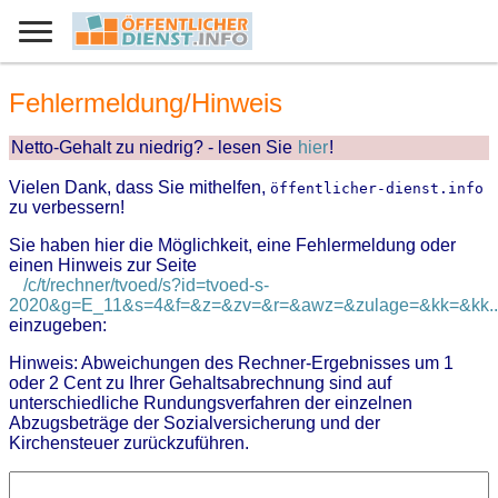
Fehlermeldung/Hinweis
Netto-Gehalt zu niedrig? - lesen Sie
hier
!
Vielen Dank, dass Sie mithelfen,
öffentlicher-dienst.info
zu verbessern!
Sie haben hier die Möglichkeit, eine Fehlermeldung oder
einen Hinweis zur Seite
/c/t/rechner/tvoed/s?id=tvoed-s-
2020&g=E_11&s=4&f=&z=&zv=&r=&awz=&zulage=&kk=&kk..
einzugeben:
Hinweis: Abweichungen des Rechner-Ergebnisses um 1
oder 2 Cent zu Ihrer Gehaltsabrechnung sind auf
unterschiedliche Rundungsverfahren der einzelnen
Abzugsbeträge der Sozialversicherung und der
Kirchensteuer zurückzuführen.