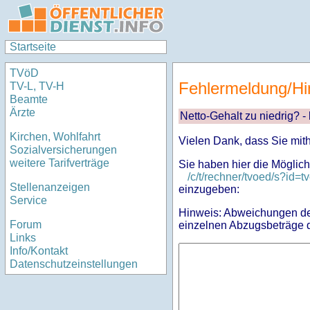
Startseite
TVöD
Fehlermeldung/Hi
TV-L, TV-H
Beamte
Ärzte
Netto-Gehalt zu niedrig? -
Kirchen, Wohlfahrt
Vielen Dank, dass Sie mit
Sozialversicherungen
weitere Tarifverträge
Sie haben hier die Möglich
/c/t/rechner/tvoed/s?i
Stellenanzeigen
einzugeben:
Service
Hinweis: Abweichungen des
Forum
einzelnen Abzugsbeträge d
Links
Info/Kontakt
Datenschutzeinstellungen