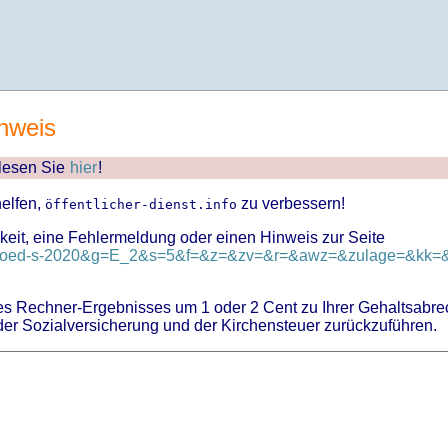
nweis
 lesen Sie
hier
!
helfen,
zu verbessern!
öffentlicher-dienst.info
keit, eine Fehlermeldung oder einen Hinweis zur Seite
d=tvoed-s-2020&g=E_2&s=5&f=&z=&zv=&r=&awz=&zulage=&kk=&k
 Rechner-Ergebnisses um 1 oder 2 Cent zu Ihrer Gehaltsabre
er Sozialversicherung und der Kirchensteuer zurückzuführen.