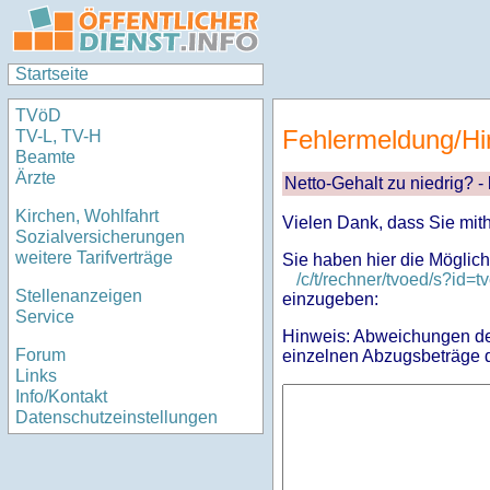
Startseite
TVöD
Fehlermeldung/Hi
TV-L, TV-H
Beamte
Ärzte
Netto-Gehalt zu niedrig? -
Kirchen, Wohlfahrt
Vielen Dank, dass Sie mit
Sozialversicherungen
weitere Tarifverträge
Sie haben hier die Möglich
/c/t/rechner/tvoed/s?i
Stellenanzeigen
einzugeben:
Service
Hinweis: Abweichungen des
Forum
einzelnen Abzugsbeträge d
Links
Info/Kontakt
Datenschutzeinstellungen