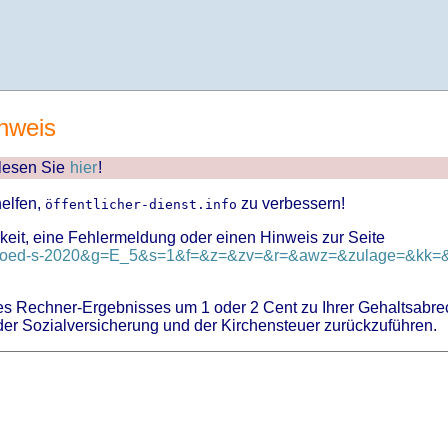
nweis
 lesen Sie
hier
!
helfen,
zu verbessern!
öffentlicher-dienst.info
keit, eine Fehlermeldung oder einen Hinweis zur Seite
d=tvoed-s-2020&g=E_5&s=1&f=&z=&zv=&r=&awz=&zulage=&kk=&k
 Rechner-Ergebnisses um 1 oder 2 Cent zu Ihrer Gehaltsabre
er Sozialversicherung und der Kirchensteuer zurückzuführen.