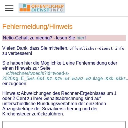
Fehlermeldung/Hinweis
Netto-Gehalt zu niedrig? - lesen Sie
hier
!
Vielen Dank, dass Sie mithelfen,
öffentlicher-dienst.info
zu verbessern!
Sie haben hier die Möglichkeit, eine Fehlermeldung oder
einen Hinweis zur Seite
/c/t/rechner/tvoed/s?id=tvoed-s-
2020&g=E_5&s=6&f=&z=&zv=&r=&awz=&zulage=&kk=&kkz..
einzugeben:
Hinweis: Abweichungen des Rechner-Ergebnisses um 1
oder 2 Cent zu Ihrer Gehaltsabrechnung sind auf
unterschiedliche Rundungsverfahren der einzelnen
Abzugsbeträge der Sozialversicherung und der
Kirchensteuer zurückzuführen.