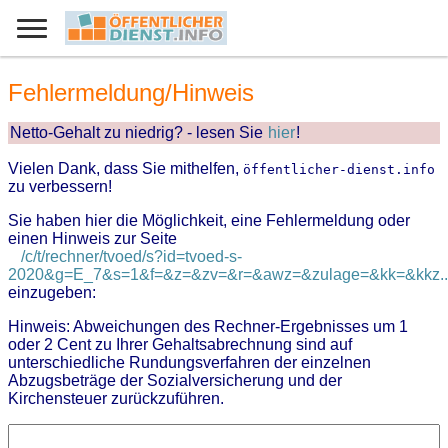
Fehlermeldung/Hinweis
Netto-Gehalt zu niedrig? - lesen Sie
hier
!
Vielen Dank, dass Sie mithelfen,
öffentlicher-dienst.info
zu verbessern!
Sie haben hier die Möglichkeit, eine Fehlermeldung oder
einen Hinweis zur Seite
/c/t/rechner/tvoed/s?id=tvoed-s-
2020&g=E_7&s=1&f=&z=&zv=&r=&awz=&zulage=&kk=&kkz..
einzugeben:
Hinweis: Abweichungen des Rechner-Ergebnisses um 1
oder 2 Cent zu Ihrer Gehaltsabrechnung sind auf
unterschiedliche Rundungsverfahren der einzelnen
Abzugsbeträge der Sozialversicherung und der
Kirchensteuer zurückzuführen.