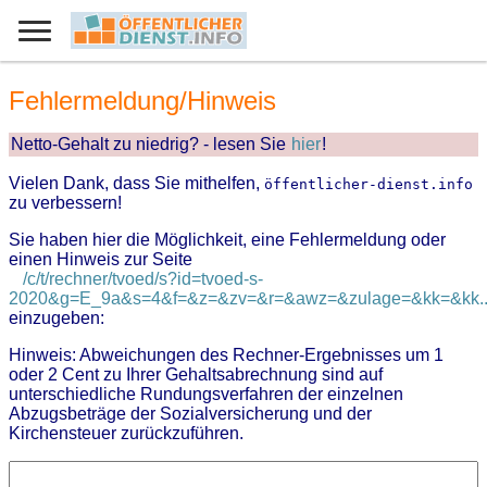
Fehlermeldung/Hinweis
Netto-Gehalt zu niedrig? - lesen Sie
hier
!
Vielen Dank, dass Sie mithelfen,
öffentlicher-dienst.info
zu verbessern!
Sie haben hier die Möglichkeit, eine Fehlermeldung oder
einen Hinweis zur Seite
/c/t/rechner/tvoed/s?id=tvoed-s-
2020&g=E_9a&s=4&f=&z=&zv=&r=&awz=&zulage=&kk=&kk..
einzugeben:
Hinweis: Abweichungen des Rechner-Ergebnisses um 1
oder 2 Cent zu Ihrer Gehaltsabrechnung sind auf
unterschiedliche Rundungsverfahren der einzelnen
Abzugsbeträge der Sozialversicherung und der
Kirchensteuer zurückzuführen.