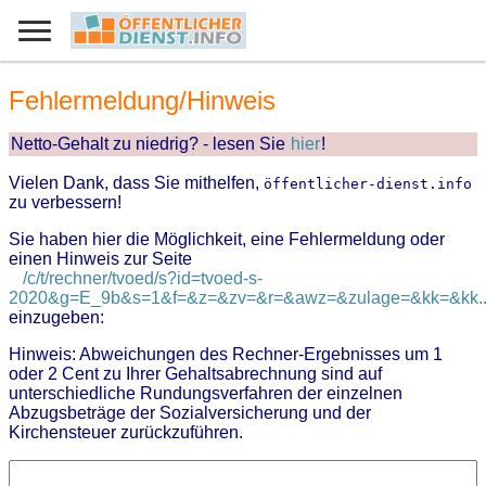
Fehlermeldung/Hinweis
Netto-Gehalt zu niedrig? - lesen Sie
hier
!
Vielen Dank, dass Sie mithelfen,
öffentlicher-dienst.info
zu verbessern!
Sie haben hier die Möglichkeit, eine Fehlermeldung oder
einen Hinweis zur Seite
/c/t/rechner/tvoed/s?id=tvoed-s-
2020&g=E_9b&s=1&f=&z=&zv=&r=&awz=&zulage=&kk=&kk..
einzugeben:
Hinweis: Abweichungen des Rechner-Ergebnisses um 1
oder 2 Cent zu Ihrer Gehaltsabrechnung sind auf
unterschiedliche Rundungsverfahren der einzelnen
Abzugsbeträge der Sozialversicherung und der
Kirchensteuer zurückzuführen.