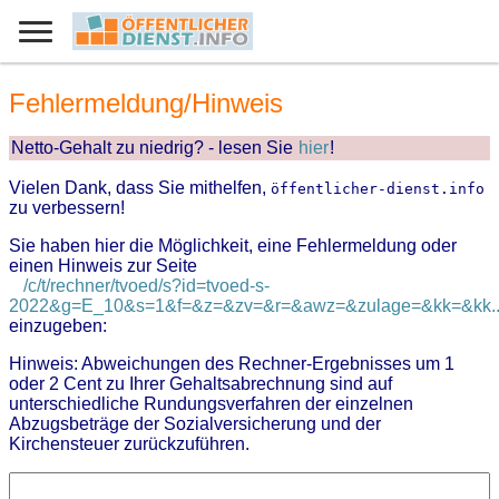
Fehlermeldung/Hinweis
Netto-Gehalt zu niedrig? - lesen Sie
hier
!
Vielen Dank, dass Sie mithelfen,
öffentlicher-dienst.info
zu verbessern!
Sie haben hier die Möglichkeit, eine Fehlermeldung oder
einen Hinweis zur Seite
/c/t/rechner/tvoed/s?id=tvoed-s-
2022&g=E_10&s=1&f=&z=&zv=&r=&awz=&zulage=&kk=&kk..
einzugeben:
Hinweis: Abweichungen des Rechner-Ergebnisses um 1
oder 2 Cent zu Ihrer Gehaltsabrechnung sind auf
unterschiedliche Rundungsverfahren der einzelnen
Abzugsbeträge der Sozialversicherung und der
Kirchensteuer zurückzuführen.