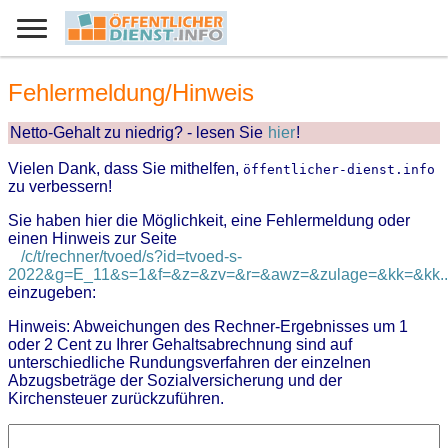
Fehlermeldung/Hinweis
Netto-Gehalt zu niedrig? - lesen Sie
hier
!
Vielen Dank, dass Sie mithelfen,
öffentlicher-dienst.info
zu verbessern!
Sie haben hier die Möglichkeit, eine Fehlermeldung oder
einen Hinweis zur Seite
/c/t/rechner/tvoed/s?id=tvoed-s-
2022&g=E_11&s=1&f=&z=&zv=&r=&awz=&zulage=&kk=&kk..
einzugeben:
Hinweis: Abweichungen des Rechner-Ergebnisses um 1
oder 2 Cent zu Ihrer Gehaltsabrechnung sind auf
unterschiedliche Rundungsverfahren der einzelnen
Abzugsbeträge der Sozialversicherung und der
Kirchensteuer zurückzuführen.