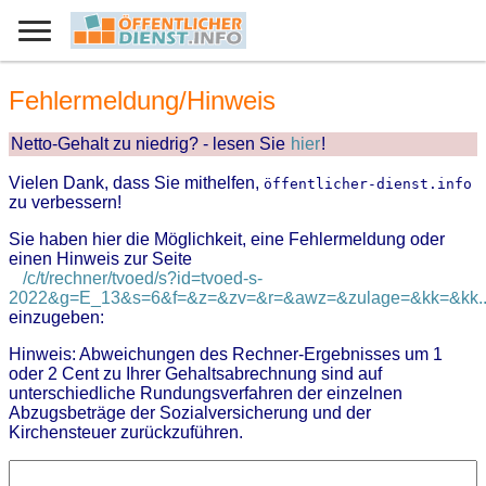
Fehlermeldung/Hinweis
Netto-Gehalt zu niedrig? - lesen Sie
hier
!
Vielen Dank, dass Sie mithelfen,
öffentlicher-dienst.info
zu verbessern!
Sie haben hier die Möglichkeit, eine Fehlermeldung oder
einen Hinweis zur Seite
/c/t/rechner/tvoed/s?id=tvoed-s-
2022&g=E_13&s=6&f=&z=&zv=&r=&awz=&zulage=&kk=&kk..
einzugeben:
Hinweis: Abweichungen des Rechner-Ergebnisses um 1
oder 2 Cent zu Ihrer Gehaltsabrechnung sind auf
unterschiedliche Rundungsverfahren der einzelnen
Abzugsbeträge der Sozialversicherung und der
Kirchensteuer zurückzuführen.