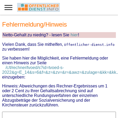
Fehlermeldung/Hinweis
Netto-Gehalt zu niedrig? - lesen Sie
hier
!
Vielen Dank, dass Sie mithelfen,
öffentlicher-dienst.info
zu verbessern!
Sie haben hier die Möglichkeit, eine Fehlermeldung oder
einen Hinweis zur Seite
/c/t/rechner/tvoed/s?id=tvoed-s-
2022&g=E_14&s=6&f=&z=&zv=&r=&awz=&zulage=&kk=&kk..
einzugeben:
Hinweis: Abweichungen des Rechner-Ergebnisses um 1
oder 2 Cent zu Ihrer Gehaltsabrechnung sind auf
unterschiedliche Rundungsverfahren der einzelnen
Abzugsbeträge der Sozialversicherung und der
Kirchensteuer zurückzuführen.