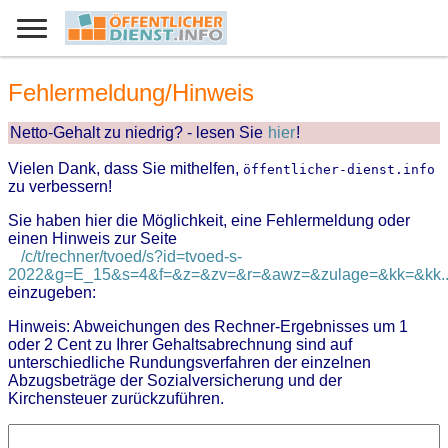
Fehlermeldung/Hinweis
Netto-Gehalt zu niedrig? - lesen Sie
hier
!
Vielen Dank, dass Sie mithelfen,
öffentlicher-dienst.info
zu verbessern!
Sie haben hier die Möglichkeit, eine Fehlermeldung oder
einen Hinweis zur Seite
/c/t/rechner/tvoed/s?id=tvoed-s-
2022&g=E_15&s=4&f=&z=&zv=&r=&awz=&zulage=&kk=&kk..
einzugeben:
Hinweis: Abweichungen des Rechner-Ergebnisses um 1
oder 2 Cent zu Ihrer Gehaltsabrechnung sind auf
unterschiedliche Rundungsverfahren der einzelnen
Abzugsbeträge der Sozialversicherung und der
Kirchensteuer zurückzuführen.