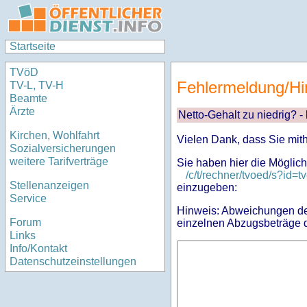
Startseite
TVöD
Fehlermeldung/Hi
TV-L, TV-H
Beamte
Ärzte
Netto-Gehalt zu niedrig? -
Kirchen, Wohlfahrt
Vielen Dank, dass Sie mit
Sozialversicherungen
weitere Tarifverträge
Sie haben hier die Möglich
/c/t/rechner/tvoed/s?i
Stellenanzeigen
einzugeben:
Service
Hinweis: Abweichungen des
Forum
einzelnen Abzugsbeträge d
Links
Info/Kontakt
Datenschutzeinstellungen