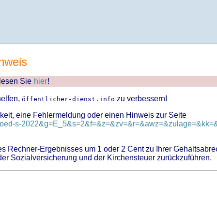
nweis
 lesen Sie
hier
!
helfen,
zu verbessern!
öffentlicher-dienst.info
keit, eine Fehlermeldung oder einen Hinweis zur Seite
d=tvoed-s-2022&g=E_5&s=2&f=&z=&zv=&r=&awz=&zulage=&kk=&k
 Rechner-Ergebnisses um 1 oder 2 Cent zu Ihrer Gehaltsabre
er Sozialversicherung und der Kirchensteuer zurückzuführen.