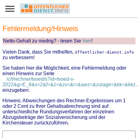
Fehlermeldung/Hinweis
Netto-Gehalt zu niedrig? - lesen Sie
hier
!
Vielen Dank, dass Sie mithelfen,
öffentlicher-dienst.info
zu verbessern!
Sie haben hier die Möglichkeit, eine Fehlermeldung oder
einen Hinweis zur Seite
/c/t/rechner/tvoed/s?id=tvoed-s-
2022&g=E_8&s=2&f=&z=&zv=&r=&awz=&zulage=&kk=&kkz..
einzugeben:
Hinweis: Abweichungen des Rechner-Ergebnisses um 1
oder 2 Cent zu Ihrer Gehaltsabrechnung sind auf
unterschiedliche Rundungsverfahren der einzelnen
Abzugsbeträge der Sozialversicherung und der
Kirchensteuer zurückzuführen.