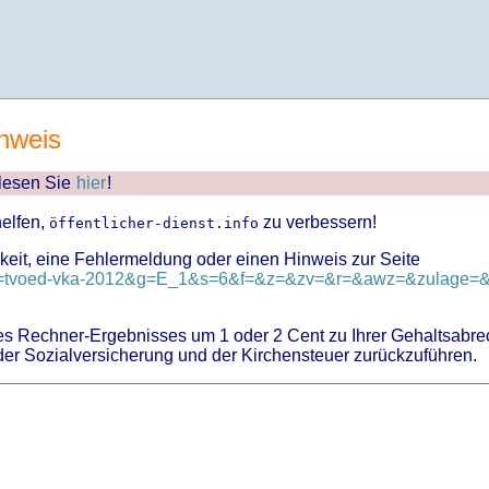
nweis
 lesen Sie
hier
!
helfen,
zu verbessern!
öffentlicher-dienst.info
keit, eine Fehlermeldung oder einen Hinweis zur Seite
?id=tvoed-vka-2012&g=E_1&s=6&f=&z=&zv=&r=&awz=&zulage=&k
 Rechner-Ergebnisses um 1 oder 2 Cent zu Ihrer Gehaltsabre
er Sozialversicherung und der Kirchensteuer zurückzuführen.