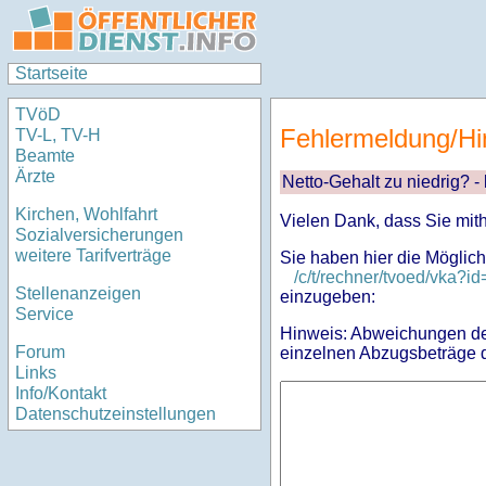
Startseite
TVöD
Fehlermeldung/Hi
TV-L, TV-H
Beamte
Ärzte
Netto-Gehalt zu niedrig? -
Kirchen, Wohlfahrt
Vielen Dank, dass Sie mit
Sozialversicherungen
weitere Tarifverträge
Sie haben hier die Möglich
/c/t/rechner/tvoed/vka
Stellenanzeigen
einzugeben:
Service
Hinweis: Abweichungen des
Forum
einzelnen Abzugsbeträge d
Links
Info/Kontakt
Datenschutzeinstellungen