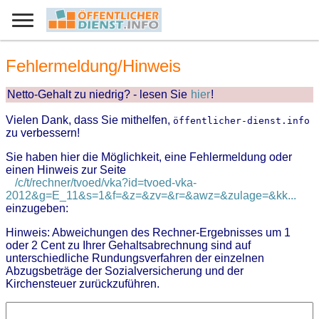
Fehlermeldung/Hinweis
Netto-Gehalt zu niedrig? - lesen Sie
hier
!
Vielen Dank, dass Sie mithelfen,
öffentlicher-dienst.info
zu verbessern!
Sie haben hier die Möglichkeit, eine Fehlermeldung oder
einen Hinweis zur Seite
/c/t/rechner/tvoed/vka?id=tvoed-vka-
2012&g=E_11&s=1&f=&z=&zv=&r=&awz=&zulage=&kk...
einzugeben:
Hinweis: Abweichungen des Rechner-Ergebnisses um 1
oder 2 Cent zu Ihrer Gehaltsabrechnung sind auf
unterschiedliche Rundungsverfahren der einzelnen
Abzugsbeträge der Sozialversicherung und der
Kirchensteuer zurückzuführen.