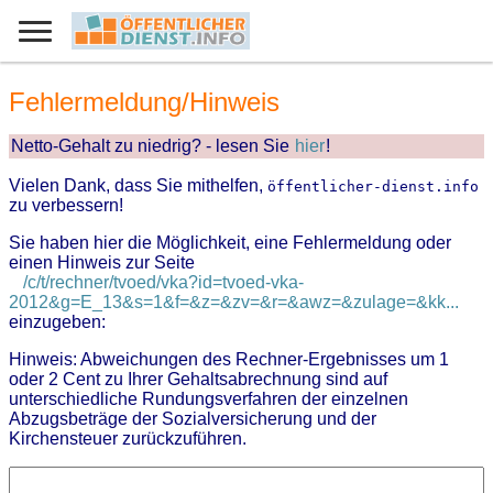
Fehlermeldung/Hinweis
Netto-Gehalt zu niedrig? - lesen Sie
hier
!
Vielen Dank, dass Sie mithelfen,
öffentlicher-dienst.info
zu verbessern!
Sie haben hier die Möglichkeit, eine Fehlermeldung oder
einen Hinweis zur Seite
/c/t/rechner/tvoed/vka?id=tvoed-vka-
2012&g=E_13&s=1&f=&z=&zv=&r=&awz=&zulage=&kk...
einzugeben:
Hinweis: Abweichungen des Rechner-Ergebnisses um 1
oder 2 Cent zu Ihrer Gehaltsabrechnung sind auf
unterschiedliche Rundungsverfahren der einzelnen
Abzugsbeträge der Sozialversicherung und der
Kirchensteuer zurückzuführen.