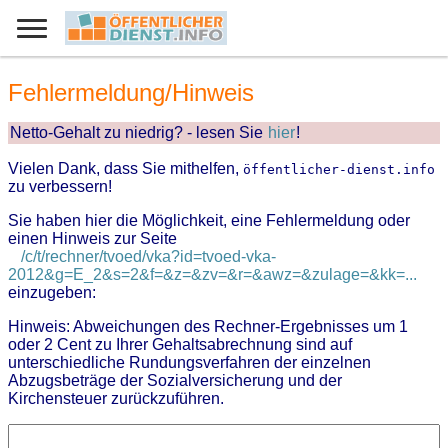
Fehlermeldung/Hinweis
Netto-Gehalt zu niedrig? - lesen Sie
hier
!
Vielen Dank, dass Sie mithelfen,
öffentlicher-dienst.info
zu verbessern!
Sie haben hier die Möglichkeit, eine Fehlermeldung oder
einen Hinweis zur Seite
/c/t/rechner/tvoed/vka?id=tvoed-vka-
2012&g=E_2&s=2&f=&z=&zv=&r=&awz=&zulage=&kk=...
einzugeben:
Hinweis: Abweichungen des Rechner-Ergebnisses um 1
oder 2 Cent zu Ihrer Gehaltsabrechnung sind auf
unterschiedliche Rundungsverfahren der einzelnen
Abzugsbeträge der Sozialversicherung und der
Kirchensteuer zurückzuführen.