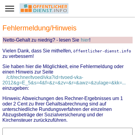
Fehlermeldung/Hinweis
Netto-Gehalt zu niedrig? - lesen Sie
hier
!
Vielen Dank, dass Sie mithelfen,
öffentlicher-dienst.info
zu verbessern!
Sie haben hier die Möglichkeit, eine Fehlermeldung oder
einen Hinweis zur Seite
/c/t/rechner/tvoed/vka?id=tvoed-vka-
2012&g=E_5&s=4&f=&z=&zv=&r=&awz=&zulage=&kk=...
einzugeben:
Hinweis: Abweichungen des Rechner-Ergebnisses um 1
oder 2 Cent zu Ihrer Gehaltsabrechnung sind auf
unterschiedliche Rundungsverfahren der einzelnen
Abzugsbeträge der Sozialversicherung und der
Kirchensteuer zurückzuführen.