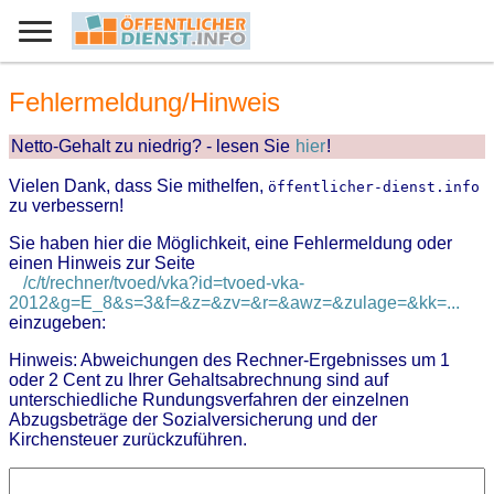
Fehlermeldung/Hinweis
Netto-Gehalt zu niedrig? - lesen Sie
hier
!
Vielen Dank, dass Sie mithelfen,
öffentlicher-dienst.info
zu verbessern!
Sie haben hier die Möglichkeit, eine Fehlermeldung oder
einen Hinweis zur Seite
/c/t/rechner/tvoed/vka?id=tvoed-vka-
2012&g=E_8&s=3&f=&z=&zv=&r=&awz=&zulage=&kk=...
einzugeben:
Hinweis: Abweichungen des Rechner-Ergebnisses um 1
oder 2 Cent zu Ihrer Gehaltsabrechnung sind auf
unterschiedliche Rundungsverfahren der einzelnen
Abzugsbeträge der Sozialversicherung und der
Kirchensteuer zurückzuführen.