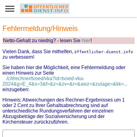
Fehlermeldung/Hinweis
Netto-Gehalt zu niedrig? - lesen Sie
hier
!
Vielen Dank, dass Sie mithelfen,
öffentlicher-dienst.info
zu verbessern!
Sie haben hier die Möglichkeit, eine Fehlermeldung oder
einen Hinweis zur Seite
/c/t/rechner/tvoed/vka?id=tvoed-vka-
2024&g=E_4&s=3&f=&z=&zv=&r=&awz=&zulage=&kk=...
einzugeben:
Hinweis: Abweichungen des Rechner-Ergebnisses um 1
oder 2 Cent zu Ihrer Gehaltsabrechnung sind auf
unterschiedliche Rundungsverfahren der einzelnen
Abzugsbeträge der Sozialversicherung und der
Kirchensteuer zurückzuführen.