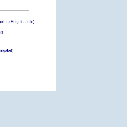
ellere Entgelttabelle)
t)
eingabe!)