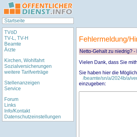
Startseite
TVöD
Fehlermeldung/Hi
TV-L, TV-H
Beamte
Ärzte
Netto-Gehalt zu niedrig? -
Kirchen, Wohlfahrt
Vielen Dank, dass Sie mit
Sozialversicherungen
weitere Tarifverträge
Sie haben hier die Möglich
/beamte/sn/a/2024b/a/ve
Stellenanzeigen
einzugeben:
Service
Forum
Links
Info/Kontakt
Datenschutzeinstellungen