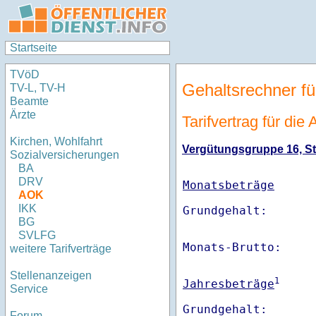
Startseite
TVöD
Gehaltsrechner fü
TV-L, TV-H
Beamte
Ärzte
Tarifvertrag für di
Kirchen, Wohlfahrt
Vergütungsgruppe 16, Stu
Sozialversicherungen
BA
DRV
Monatsbeträge
AOK
IKK
BG
SVLFG
Monats-Brutto:    
weitere Tarifverträge
Stellenanzeigen
1
Jahresbeträge
Service
Grundgehalt:       
Forum