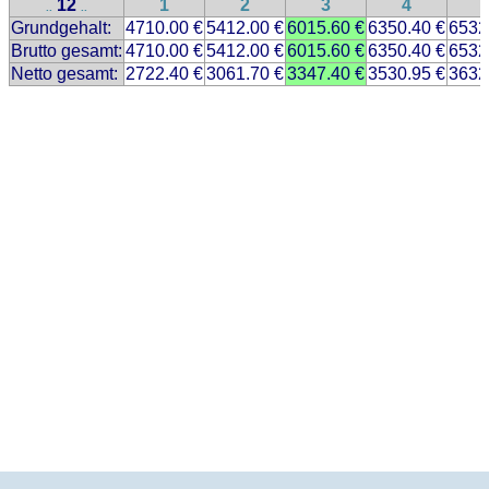
12
1
2
3
4
..
..
Grundgehalt:
4710.00 €
5412.00 €
6015.60 €
6350.40 €
6532
Brutto gesamt:
4710.00 €
5412.00 €
6015.60 €
6350.40 €
6532
Netto gesamt:
2722.40 €
3061.70 €
3347.40 €
3530.95 €
3632