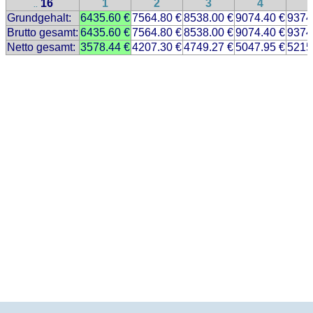
16
1
2
3
4
..
Grundgehalt:
6435.60 €
7564.80 €
8538.00 €
9074.40 €
9374
Brutto gesamt:
6435.60 €
7564.80 €
8538.00 €
9074.40 €
9374
Netto gesamt:
3578.44 €
4207.30 €
4749.27 €
5047.95 €
5215