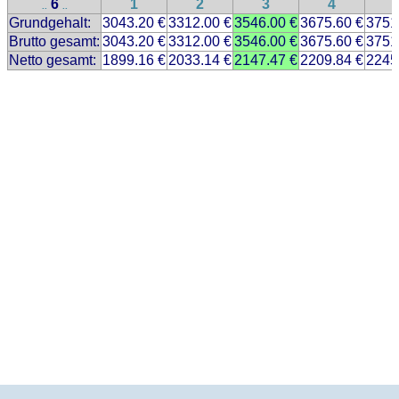
6
1
2
3
4
..
..
Grundgehalt:
3043.20 €
3312.00 €
3546.00 €
3675.60 €
3751
Brutto gesamt:
3043.20 €
3312.00 €
3546.00 €
3675.60 €
3751
Netto gesamt:
1899.16 €
2033.14 €
2147.47 €
2209.84 €
2245