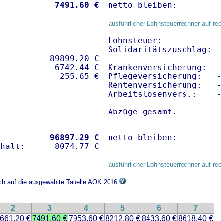
           
 7491.60 €
netto bleiben:        
ausführlicher Lohnsteuerrechner auf re
Lohnsteuer:           -
Solidaritätszuschlag: -
          89899.20 € 

           6742.44 €

Krankenversicherung:  
Pflegeversicherung:   -
Rentenversicherung:   -
Arbeitslosenvers.:    -
Abzüge gesamt:        
           
96897.29 €
netto bleiben:        
ausführlicher Lohnsteuerrechner auf re
ich auf die ausgewählte Tabelle AOK 2016
2
3
4
5
6
7
661.20 €
7491.60 €
7953.60 €
8212.80 €
8433.60 €
8618.40 €