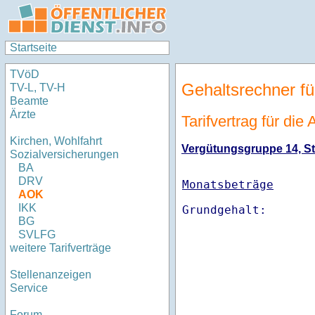
Startseite
TVöD
Gehaltsrechner fü
TV-L, TV-H
Beamte
Ärzte
Tarifvertrag für di
Kirchen, Wohlfahrt
Vergütungsgruppe 14, Stu
Sozialversicherungen
BA
DRV
Monatsbeträge
AOK
IKK
BG
SVLFG
weitere Tarifverträge
Stellenanzeigen
Service
Forum