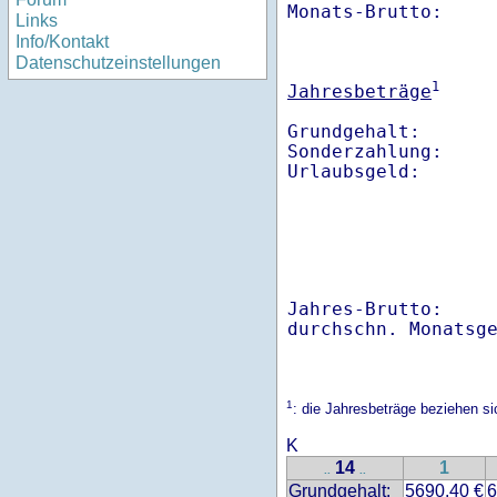
Monats-Brutto:    
Links
Info/Kontakt
Datenschutzeinstellungen
1
Jahresbeträge
Grundgehalt:       
Sonderzahlung:     
Jahres-Brutto:    
1
: die Jahresbeträge beziehen s
K
14
1
..
..
Grundgehalt:
5690.40 €
6