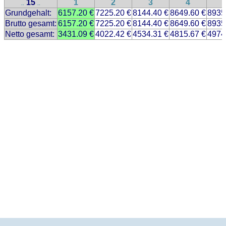
15
1
2
3
4
..
..
Grundgehalt:
6157.20 €
7225.20 €
8144.40 €
8649.60 €
8935
Brutto gesamt:
6157.20 €
7225.20 €
8144.40 €
8649.60 €
8935
Netto gesamt:
3431.09 €
4022.42 €
4534.31 €
4815.67 €
4974