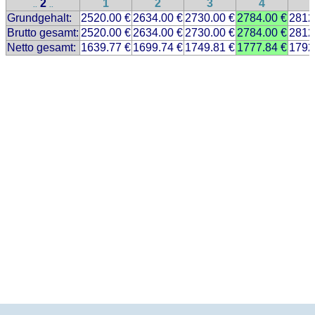
2
1
2
3
4
..
..
Grundgehalt:
2520.00 €
2634.00 €
2730.00 €
2784.00 €
2812
Brutto gesamt:
2520.00 €
2634.00 €
2730.00 €
2784.00 €
2812
Netto gesamt:
1639.77 €
1699.74 €
1749.81 €
1777.84 €
1792