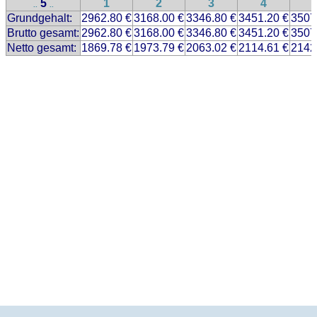
5
1
2
3
4
..
..
Grundgehalt:
2962.80 €
3168.00 €
3346.80 €
3451.20 €
3507
Brutto gesamt:
2962.80 €
3168.00 €
3346.80 €
3451.20 €
3507
Netto gesamt:
1869.78 €
1973.79 €
2063.02 €
2114.61 €
2142