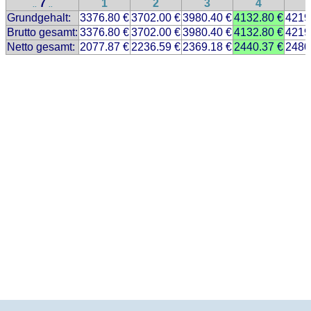
7
1
2
3
4
..
..
Grundgehalt:
3376.80 €
3702.00 €
3980.40 €
4132.80 €
4219
Brutto gesamt:
3376.80 €
3702.00 €
3980.40 €
4132.80 €
4219
Netto gesamt:
2077.87 €
2236.59 €
2369.18 €
2440.37 €
2480