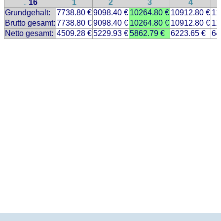
16
1
2
3
4
..
Grundgehalt:
7738.80 €
9098.40 €
10264.80 €
10912.80 €
11
Brutto gesamt:
7738.80 €
9098.40 €
10264.80 €
10912.80 €
11
Netto gesamt:
4509.28 €
5229.93 €
5862.79 €
6223.65 €
64