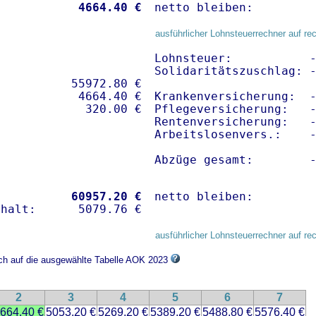
           
 4664.40 €
netto bleiben:        
ausführlicher Lohnsteuerrechner auf re
Lohnsteuer:           -
Solidaritätszuschlag: -
          55972.80 € 

           4664.40 €

Krankenversicherung:  
Pflegeversicherung:   -
Rentenversicherung:   -
Arbeitslosenvers.:    -
Abzüge gesamt:        
           
60957.20 €
netto bleiben:        
ausführlicher Lohnsteuerrechner auf re
ich auf die ausgewählte Tabelle AOK 2023
2
3
4
5
6
7
664.40 €
5053.20 €
5269.20 €
5389.20 €
5488.80 €
5576.40 €