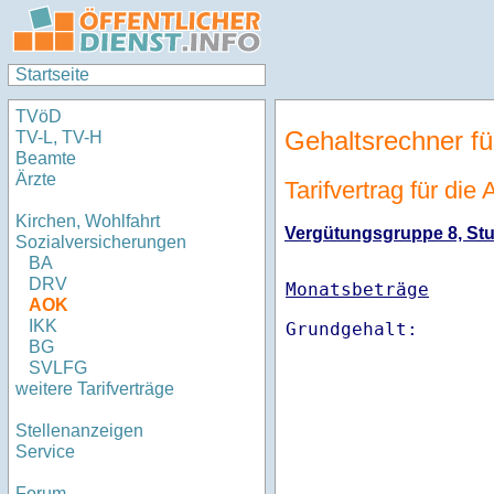
Startseite
TVöD
Gehaltsrechner fü
TV-L, TV-H
Beamte
Ärzte
Tarifvertrag für di
Kirchen, Wohlfahrt
Vergütungsgruppe 8, Stuf
Sozialversicherungen
BA
DRV
Monatsbeträge
AOK
IKK
BG
SVLFG
weitere Tarifverträge
Stellenanzeigen
Service
Forum