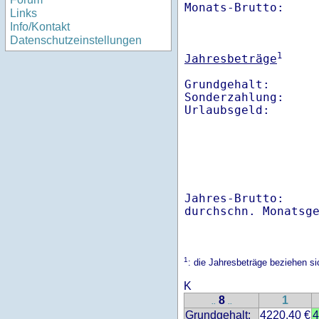
Monats-Brutto:    
Links
Info/Kontakt
Datenschutzeinstellungen
1
Jahresbeträge
Grundgehalt:       
Sonderzahlung:     
Jahres-Brutto:    
1
: die Jahresbeträge beziehen s
K
8
1
..
..
Grundgehalt:
4220.40 €
4