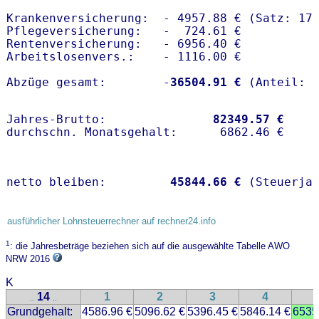
Krankenversicherung:  - 4957.88 € (Satz: 17
Pflegeversicherung:   -  724.61 € 

Rentenversicherung:   - 6956.40 €

Arbeitslosenvers.:    - 1116.00 €

Abzüge gesamt:        -
36504.91 €
Jahres-Brutto:               
82349.57 €
netto bleiben:         
45844.66 €
 (Steuerja
ausführlicher Lohnsteuerrechner auf rechner24.info
1
: die Jahresbeträge beziehen sich auf die ausgewählte Tabelle AWO
NRW 2016
K
14
1
2
3
4
..
..
Grundgehalt:
4586.96 €
5096.62 €
5396.45 €
5846.14 €
6535