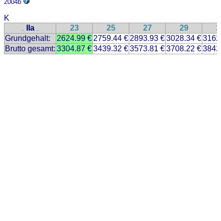
2004b
K
IIa
23
25
27
29
3
..
..
Grundgehalt:
2624.99 €
2759.44 €
2893.93 €
3028.34 €
3162
Brutto gesamt:
3304.87 €
3439.32 €
3573.81 €
3708.22 €
3842