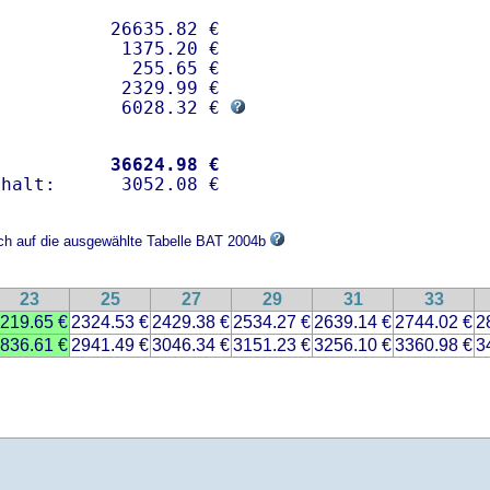
          26635.82 € 

           1375.20 €

            255.65 €

           2329.99 €

            6028.32 € 
           
36624.98 €
ich auf die ausgewählte Tabelle BAT 2004b
23
25
27
29
31
33
219.65 €
2324.53 €
2429.38 €
2534.27 €
2639.14 €
2744.02 €
2
836.61 €
2941.49 €
3046.34 €
3151.23 €
3256.10 €
3360.98 €
3