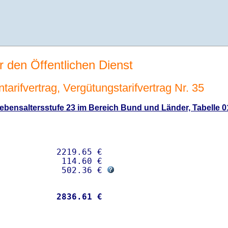
r den Öffentlichen Dienst
tarifvertrag, Vergütungstarifvertrag Nr. 35
bensaltersstufe 23 im Bereich Bund und Länder, Tabelle 01
           2219.65 € 

            114.60 €

             502.36 € 
           
 2836.61 €