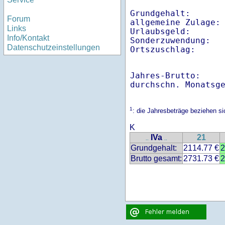
Grundgehalt:       
Forum
allgemeine Zulage: 
Links
Urlaubsgeld:       
Info/Kontakt
Sonderzuwendung:   
Datenschutzeinstellungen
Ortszuschlag:     
Jahres-Brutto:    
1
: die Jahresbeträge beziehen s
K
IVa
21
..
..
Grundgehalt:
2114.77 €
2
Brutto gesamt:
2731.73 €
2