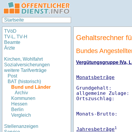
Startseite
TVöD
Gehaltsrechner fü
TV-L, TV-H
Beamte
Ärzte
Bundes Angestellten
Kirchen, Wohlfahrt
Vergütungsgruppe IVa, Le
Sozialversicherungen
weitere Tarifverträge
Post
Monatsbeträge
BAT (historisch)
Bund und Länder
Grundgehalt:       
Archiv
allgemeine Zulage: 
Ortszuschlag:     
Kommunen
Hessen
Berlin
Monats-Brutto:    
Vergleich
Stellenanzeigen
1
Jahresbeträge
Service