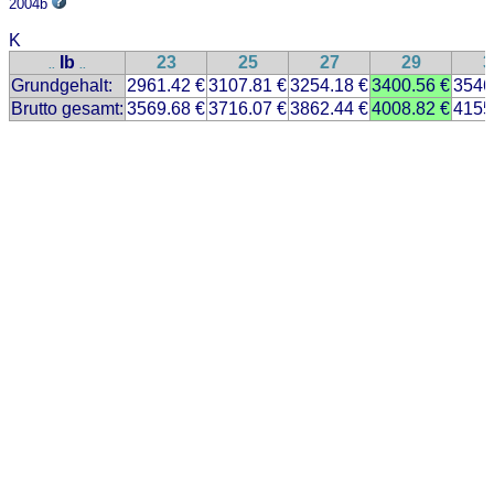
2004b
K
Ib
23
25
27
29
3
..
..
Grundgehalt:
2961.42 €
3107.81 €
3254.18 €
3400.56 €
3546
Brutto gesamt:
3569.68 €
3716.07 €
3862.44 €
4008.82 €
4155