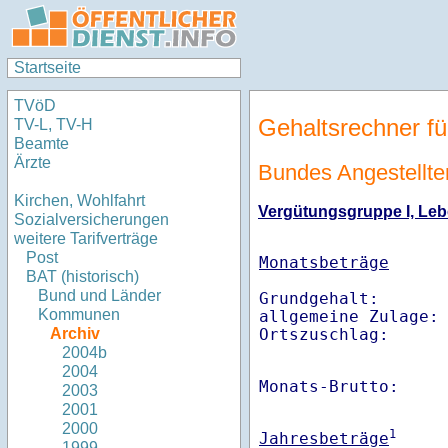
Startseite
TVöD
Gehaltsrechner fü
TV-L, TV-H
Beamte
Ärzte
Bundes Angestellten
Kirchen, Wohlfahrt
Vergütungsgruppe I, Lebe
Sozialversicherungen
weitere Tarifverträge
Post
Monatsbeträge
BAT (historisch)
Bund und Länder
Grundgehalt:       
Kommunen
allgemeine Zulage: 
Ortszuschlag:     
Archiv
2004b
2004
Monats-Brutto:    
2003
2001
2000
1
Jahresbeträge
1999