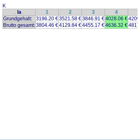
K
Ia
1
2
3
4
..
..
Grundgehalt:
3196.20 €
3521.58 €
3846.91 €
4028.06 €
4209
Brutto gesamt:
3804.46 €
4129.84 €
4455.17 €
4636.32 €
4817