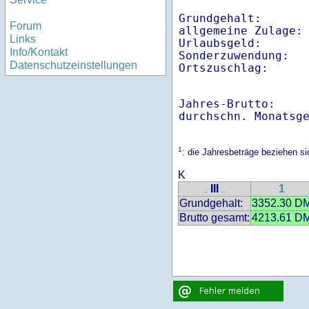
Grundgehalt:       
Forum
allgemeine Zulage: 
Links
Urlaubsgeld:       
Info/Kontakt
Sonderzuwendung:   
Datenschutzeinstellungen
Ortszuschlag:     
Jahres-Brutto:    
1
: die Jahresbeträge beziehen s
K
III
1
..
..
Grundgehalt:
3352.30 D
Brutto gesamt:
4213.61 D