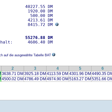
          40227.55 DM 

           1920.00 DM

            500.00 DM

           4213.61 DM

            8415.72 DM 
           
55276.88 DM
ich auf die ausgewählte Tabelle BAT
2
3
4
5
6
M
3638.71 DM
3925.18 DM
4113.59 DM
4301.96 DM
4490.35 D
M
4500.02 DM
4786.49 DM
4974.90 DM
5163.27 DM
5351.66 D