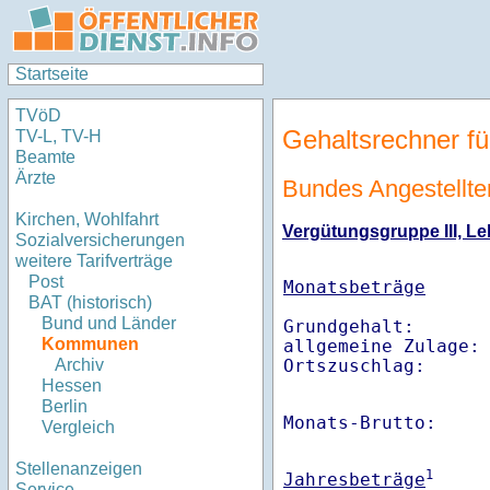
Startseite
TVöD
Gehaltsrechner fü
TV-L, TV-H
Beamte
Ärzte
Bundes Angestellten
Kirchen, Wohlfahrt
Vergütungsgruppe III, Le
Sozialversicherungen
weitere Tarifverträge
Post
Monatsbeträge
BAT (historisch)
Bund und Länder
Grundgehalt:       
Kommunen
allgemeine Zulage: 
Ortszuschlag:     
Archiv
Hessen
Berlin
Monats-Brutto:    
Vergleich
Stellenanzeigen
1
Jahresbeträge
Service