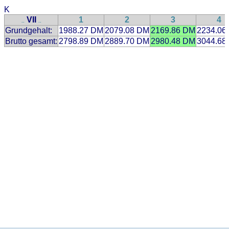
K
VII
1
2
3
4
..
..
Grundgehalt:
1988.27 DM
2079.08 DM
2169.86 DM
2234.06
Brutto gesamt:
2798.89 DM
2889.70 DM
2980.48 DM
3044.68