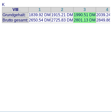
K
VIII
1
2
3
4
..
..
Grundgehalt:
1839.92 DM
1915.21 DM
1990.51 DM
2039.24
Brutto gesamt:
2650.54 DM
2725.83 DM
2801.13 DM
2849.86