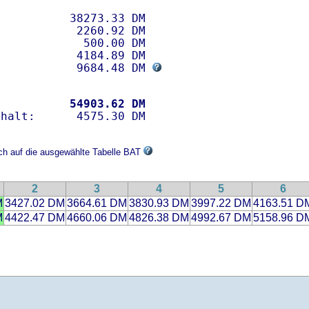
          38273.33 DM 

           2260.92 DM

            500.00 DM

           4184.89 DM

            9684.48 DM 
           
54903.62 DM
ich auf die ausgewählte Tabelle BAT
2
3
4
5
6
M
3427.02 DM
3664.61 DM
3830.93 DM
3997.22 DM
4163.51 D
M
4422.47 DM
4660.06 DM
4826.38 DM
4992.67 DM
5158.96 D