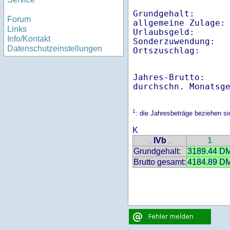
Grundgehalt:       
Forum
allgemeine Zulage: 
Links
Urlaubsgeld:       
Info/Kontakt
Sonderzuwendung:   
Datenschutzeinstellungen
Ortszuschlag:     
Jahres-Brutto:    
1
: die Jahresbeträge beziehen s
K
IVb
1
..
..
Grundgehalt:
3189.44 D
Brutto gesamt:
4184.89 D