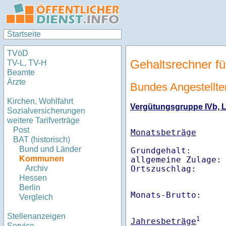
Startseite
TVöD
Gehaltsrechner fü
TV-L, TV-H
Beamte
Ärzte
Bundes Angestellten
Kirchen, Wohlfahrt
Vergütungsgruppe IVb, L
Sozialversicherungen
weitere Tarifverträge
Post
Monatsbeträge
BAT (historisch)
Bund und Länder
Grundgehalt:       
Kommunen
allgemeine Zulage: 
Ortszuschlag:     
Archiv
Hessen
Berlin
Monats-Brutto:    
Vergleich
Stellenanzeigen
1
Jahresbeträge
Service