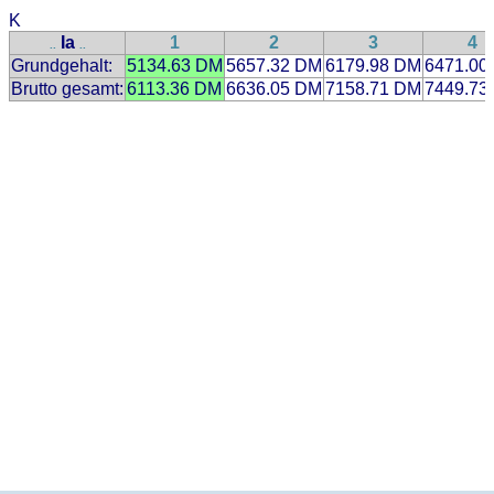
K
Ia
1
2
3
4
..
..
Grundgehalt:
5134.63 DM
5657.32 DM
6179.98 DM
6471.00
Brutto gesamt:
6113.36 DM
6636.05 DM
7158.71 DM
7449.73