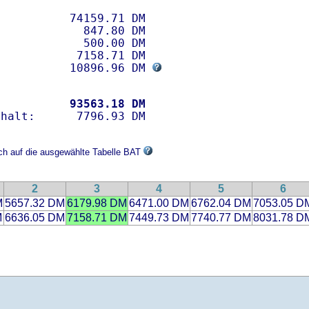
          74159.71 DM 

            847.80 DM

            500.00 DM

           7158.71 DM

           10896.96 DM 
           
93563.18 DM
ich auf die ausgewählte Tabelle BAT
2
3
4
5
6
M
5657.32 DM
6179.98 DM
6471.00 DM
6762.04 DM
7053.05 D
M
6636.05 DM
7158.71 DM
7449.73 DM
7740.77 DM
8031.78 D