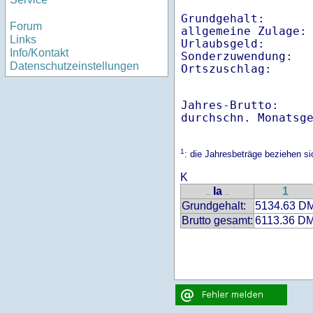
Grundgehalt:       
Forum
allgemeine Zulage: 
Links
Urlaubsgeld:       
Info/Kontakt
Sonderzuwendung:   
Datenschutzeinstellungen
Ortszuschlag:     
Jahres-Brutto:    
1
: die Jahresbeträge beziehen s
K
Ia
1
..
..
Grundgehalt:
5134.63 D
Brutto gesamt:
6113.36 D