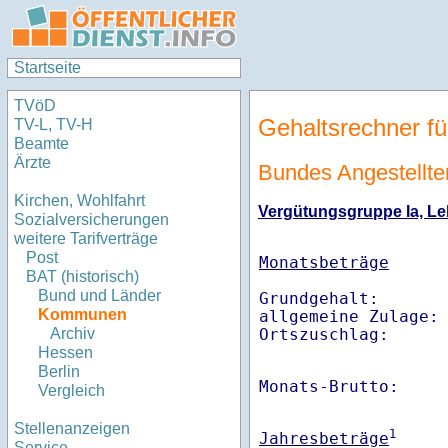
Startseite
TVöD
Gehaltsrechner fü
TV-L, TV-H
Beamte
Ärzte
Bundes Angestellten
Kirchen, Wohlfahrt
Vergütungsgruppe Ia, Leb
Sozialversicherungen
weitere Tarifverträge
Post
Monatsbeträge
BAT (historisch)
Bund und Länder
Grundgehalt:       
Kommunen
allgemeine Zulage: 
Ortszuschlag:     
Archiv
Hessen
Berlin
Monats-Brutto:    
Vergleich
Stellenanzeigen
1
Jahresbeträge
Service