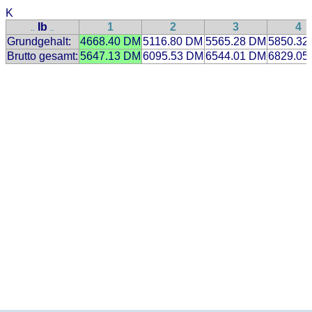
K
Ib
1
2
3
4
..
..
Grundgehalt:
4668.40 DM
5116.80 DM
5565.28 DM
5850.32
Brutto gesamt:
5647.13 DM
6095.53 DM
6544.01 DM
6829.05