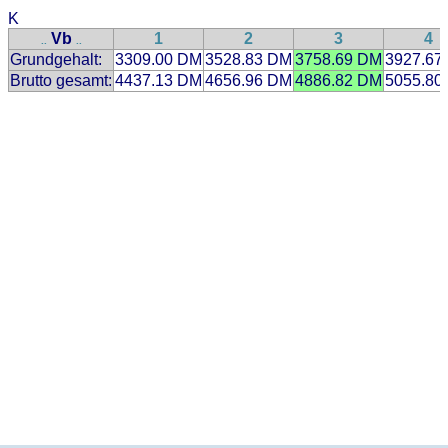
K
Vb
1
2
3
4
..
..
Grundgehalt:
3309.00 DM
3528.83 DM
3758.69 DM
3927.67
Brutto gesamt:
4437.13 DM
4656.96 DM
4886.82 DM
5055.80